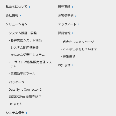
私たちについて
開発実績
会社情報
お客様事例
ソリューション
テックノート
システム設計・開発
採用情報
- 基幹業務システム構築
- 代表からのメッセージ
- システム間連携開発
- こんな仕事をしています
- かんたん受発注システム
- 募集要項
- ECサイト対応型販売管理シス
お知らせ
テム
- 業務効率化ツール
パッケージ
Data Sync Connector 2
瞬送FAXPro ※販売終了
Be-まもり
システム保守