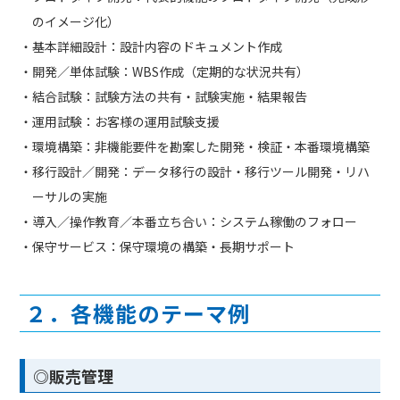
のイメージ化）
・基本詳細設計：設計内容のドキュメント作成
・開発／単体試験：WBS作成（定期的な状況共有）
・結合試験：試験方法の共有・試験実施・結果報告
・運用試験：お客様の運用試験支援
・環境構築：非機能要件を勘案した開発・検証・本番環境構築
・移行設計／開発：データ移行の設計・移行ツール開発・リハ
ーサルの実施
・導入／操作教育／本番立ち合い：システム稼働のフォロー
・保守サービス：保守環境の構築・長期サポート
２．各機能のテーマ例
◎販売管理