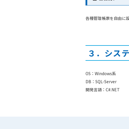
各種管理帳票を自由に
３．シス
OS：Windows系
DB：SQL-Server
開発言語：C#.NET