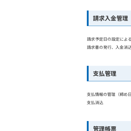
請求入金管理
請求予定日の設定によ
請求書の発行、入金消
支払管理
支払情報の管理（締め
支払消込
管理帳票