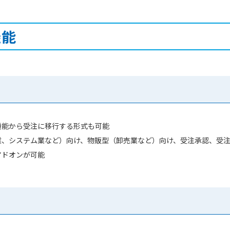
機能
機能から受注に移行する形式も可能
業、システム業など）向け、物販型（卸売業など）向け、受注承認、受
アドオンが可能