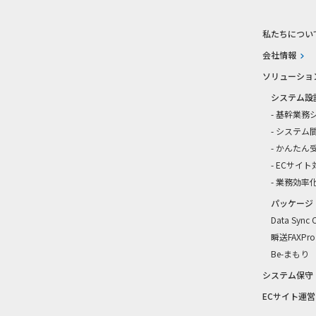
私たちについ
会社情報
ソリューショ
システム設
- 基幹業務
- システム
- かんた
- ECサイ
- 業務効率
パッケージ
Data Sync 
瞬送FAXPr
Be-まもり
システム保守
ECサイト運営