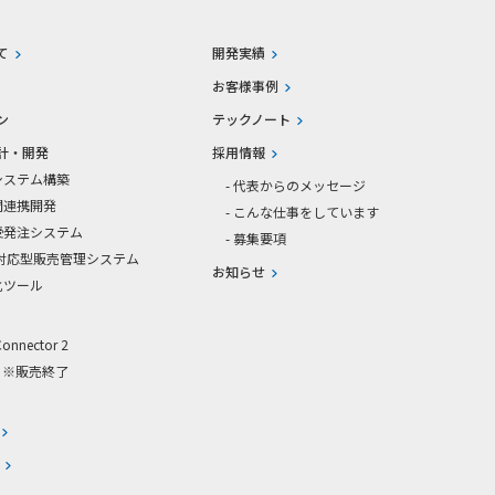
て
開発実績
お客様事例
ン
テックノート
計・開発
採用情報
システム構築
- 代表からのメッセージ
間連携開発
- こんな仕事をしています
ん受発注システム
- 募集要項
ト対応型販売管理システム
お知らせ
化ツール
Connector 2
o ※販売終了