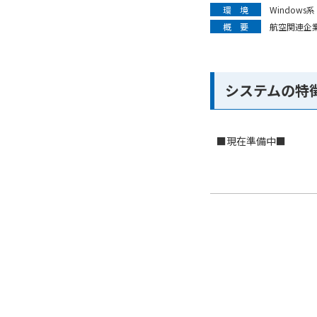
環 境
Windows系
概 要
航空関連企
システムの特
■現在準備中■