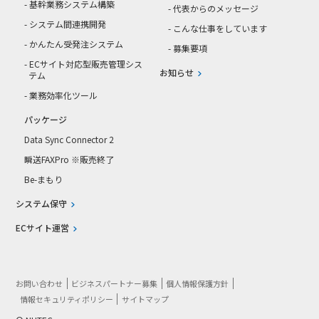
- 基幹業務システム構築
- 代表からのメッセージ
- システム間連携開発
- こんな仕事をしています
- かんたん受発注システム
- 募集要項
- ECサイト対応型販売管理シス
お知らせ
テム
- 業務効率化ツール
パッケージ
Data Sync Connector 2
瞬送FAXPro ※販売終了
Be-まもり
システム保守
ECサイト運営
お問い合わせ
ビジネスパートナー募集
個人情報保護方針
情報セキュリティポリシー
サイトマップ