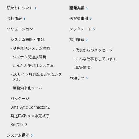
私たちについて
開発実績
会社情報
お客様事例
ソリューション
テックノート
システム設計・開発
採用情報
- 基幹業務システム構築
- 代表からのメッセージ
- システム間連携開発
- こんな仕事をしています
- かんたん受発注システム
- 募集要項
- ECサイト対応型販売管理シス
お知らせ
テム
- 業務効率化ツール
パッケージ
Data Sync Connector 2
瞬送FAXPro ※販売終了
Be-まもり
システム保守